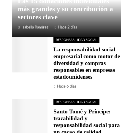
Las 15 donaciones individuales
más grandes y su contribución a
sectores clave
Isabella Ramírez
Hace 2 días
RESPONSABILIDAD SOCIAL
La responsabilidad social
empresarial como motor de
diversidad y compras
responsables en empresas
estadounidenses
Hace 6 días
RESPONSABILIDAD SOCIAL
Santo Tomé y Príncipe:
trazabilidad y
responsabilidad social para
un cacao de calidad