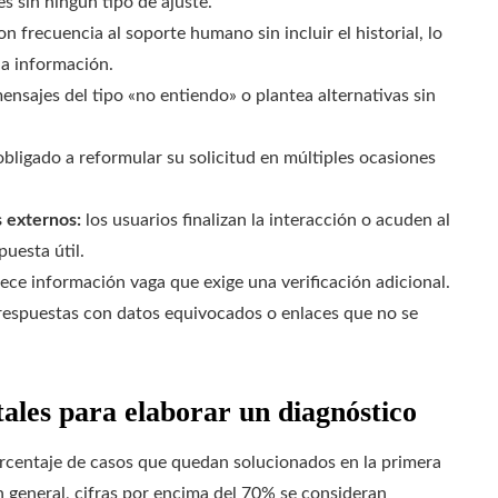
s sin ningún tipo de ajuste.
on frecuencia al soporte humano sin incluir el historial, lo
la información.
nsajes del tipo «no entiendo» o plantea alternativas sin
obligado a reformular su solicitud en múltiples ocasiones
s externos:
los usuarios finalizan la interacción o acuden al
puesta útil.
rece información vaga que exige una verificación adicional.
respuestas con datos equivocados o enlaces que no se
ales para elaborar un diagnóstico
centaje de casos que quedan solucionados en la primera
n general, cifras por encima del 70% se consideran