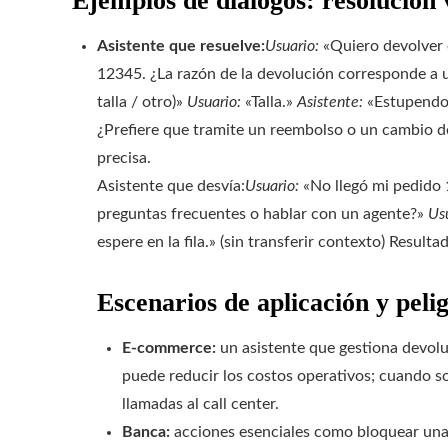
Ejemplos de diálogos: resolución 
Asistente que resuelve:
Usuario:
«Quiero devolver 
12345. ¿La razón de la devolución corresponde a u
talla / otro)»
Usuario:
«Talla.»
Asistente:
«Estupendo. 
¿Prefiere que tramite un reembolso o un cambio d
precisa.
Asistente que desvía:
Usuario:
«No llegó mi pedido
preguntas frecuentes o hablar con un agente?»
Us
espere en la fila.» (sin transferir contexto) Result
Escenarios de aplicación y peli
E‑commerce:
un asistente que gestiona devoluc
puede reducir los costos operativos; cuando sol
llamadas al call center.
Banca:
acciones esenciales como bloquear una t