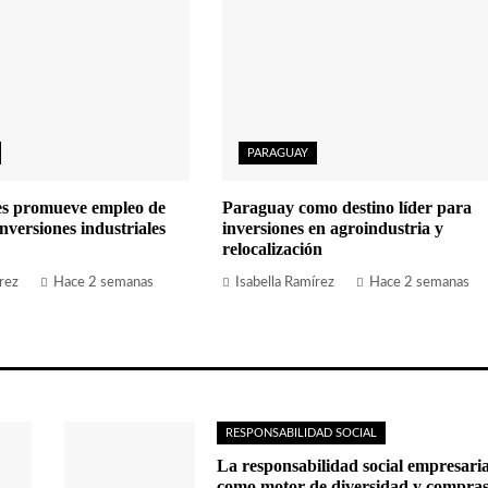
PARAGUAY
s promueve empleo de
Paraguay como destino líder para
nversiones industriales
inversiones en agroindustria y
relocalización
rez
Hace 2 semanas
Isabella Ramírez
Hace 2 semanas
RESPONSABILIDAD SOCIAL
La responsabilidad social empresaria
como motor de diversidad y compra