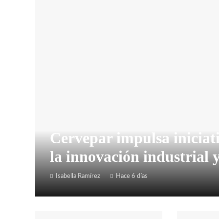
Cervepar impulsa iniciati
la innovación industrial 
Isabella Ramírez
Hace 6 días