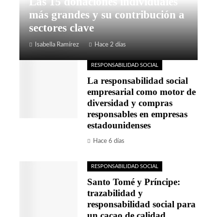
Las 15 donaciones individuales
más grandes y su contribución a
sectores clave
Isabella Ramírez
Hace 2 días
RESPONSABILIDAD SOCIAL
La responsabilidad social
empresarial como motor de
diversidad y compras
responsables en empresas
estadounidenses
Hace 6 días
RESPONSABILIDAD SOCIAL
Santo Tomé y Príncipe:
trazabilidad y
responsabilidad social para
un cacao de calidad