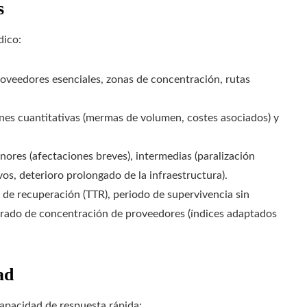
s
dico:
roveedores esenciales, zonas de concentración, rutas
ones cuantitativas (mermas de volumen, costes asociados) y
ores (afectaciones breves), intermedias (paralización
os, deterioro prolongado de la infraestructura).
o de recuperación (TTR), periodo de supervivencia sin
y grado de concentración de proveedores (índices adaptados
ad
capacidad de respuesta rápida: