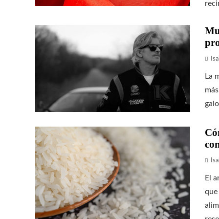
reci
Mue
pro
Isa
La m
más 
galo
Có
con
Isa
El a
que
alim