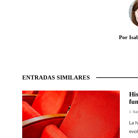
Por Isa
ENTRADAS SIMILARES
His
fun
Isa
La h
evol