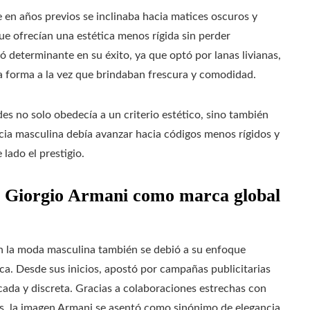
 en años previos se inclinaba hacia matices oscuros y
que ofrecían una estética menos rígida sin perder
tó determinante en su éxito, ya que optó por lanas livianas,
a forma a la vez que brindaban frescura y comodidad.
es no solo obedecía a un criterio estético, sino también
cia masculina debía avanzar hacia códigos menos rígidos y
lado el prestigio.
: Giorgio Armani como marca global
n la moda masculina también se debió a su enfoque
a. Desde sus inicios, apostó por campañas publicitarias
cada y discreta. Gracias a colaboraciones estrechas con
es, la imagen Armani se asentó como sinónimo de elegancia