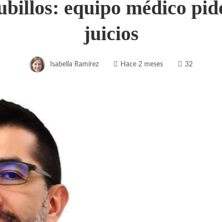
billos: equipo médico pide
juicios
Isabella Ramírez
Hace 2 meses
32