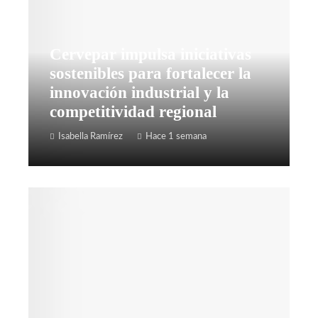
Cervepar impulsa iniciativas
sostenibles para fortalecer la
innovación industrial y la
competitividad regional
Isabella Ramírez
Hace 1 semana